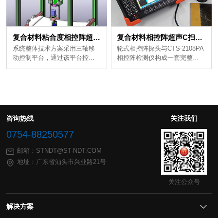
复合材料粘合度相控阵超声检测
复合材料相控阵超声C扫描检测
持超声A/B/C扫描成像......
水作为耦合剂，轻轻滚动探头...
咨询热线
关注我们
0754-88250577
邮箱：STNDT@ST-NDT.COM
地址：广东省汕头市兴业路21号
关注公众号
解决方案