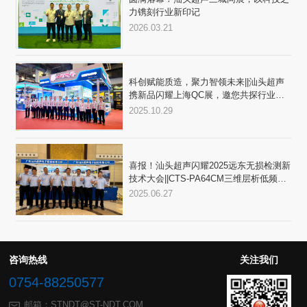
力镌刻行业新印记
2026.03.21
局
2025.10.29
2025.06.27
奖”
咨询热线
关注我们
0754-88250577
邮箱：STNDT@ST-NDT.COM