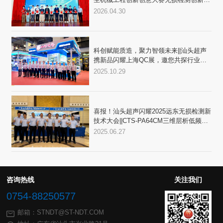
践与应用赛三大赛区顺利收官
2026.04.30
局
2025.10.29
2025.06.27
奖”
咨询热线
关注我们
0754-88250577
邮箱：STNDT@ST-NDT.COM